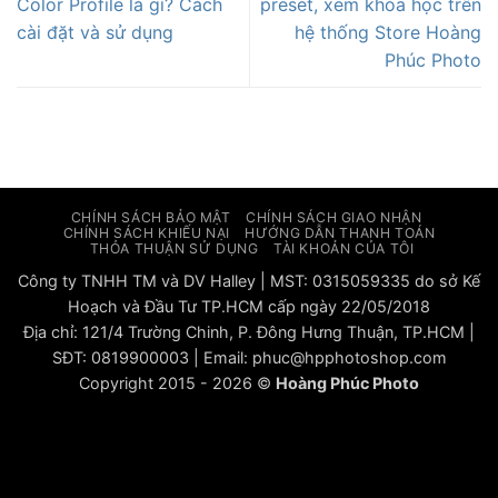
Color Profile là gì? Cách
preset, xem khóa học trên
cài đặt và sử dụng
hệ thống Store Hoàng
Phúc Photo
CHÍNH SÁCH BẢO MẬT
CHÍNH SÁCH GIAO NHẬN
CHÍNH SÁCH KHIẾU NẠI
HƯỚNG DẪN THANH TOÁN
THỎA THUẬN SỬ DỤNG
TÀI KHOẢN CỦA TÔI
Công ty TNHH TM và DV Halley | MST: 0315059335 do sở Kế
Hoạch và Đầu Tư TP.HCM cấp ngày 22/05/2018
Địa chỉ: 121/4 Trường Chinh, P. Đông Hưng Thuận, TP.HCM |
SĐT: 0819900003 | Email: phuc@hpphotoshop.com
Copyright 2015 - 2026 ©
Hoàng Phúc Photo