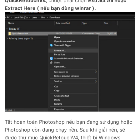
QuickRetouchV4,
chuột phải chọn
Extract All hoặc
Extract Here ( nếu bạn dùng winrar ).
Tắt hoàn toàn Photoshop nếu bạn đang sử dụng hoặc
Photoshop còn đang chạy nền. Sau khi giải nén, sẽ
được thư mục QuickRetouchV4, thiết bị Windows