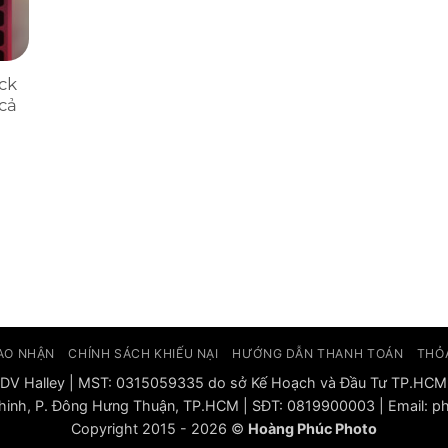
ck
cả
AO NHẬN
CHÍNH SÁCH KHIẾU NẠI
HƯỚNG DẪN THANH TOÁN
THỎ
DV Halley | MST: 0315059335 do sở Kế Hoạch và Đầu Tư TP.HCM
 Chinh, P. Đông Hưng Thuận, TP.HCM | SĐT: 0819900003 | Email
Copyright 2015 - 2026 ©
Hoàng Phúc Photo