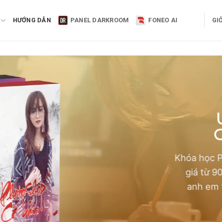
HƯỚNG DẪN
PANEL DARKROOM
FONEO AI
GI
C
Khóa học P
giá từ 9
anh em t