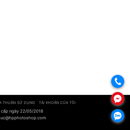
.
.
A THUẬN SỬ DỤNG
TÀI KHOẢN CỦA TÔI
 cấp ngày 22/05/2018
.
: phuc@hpphotoshop.com