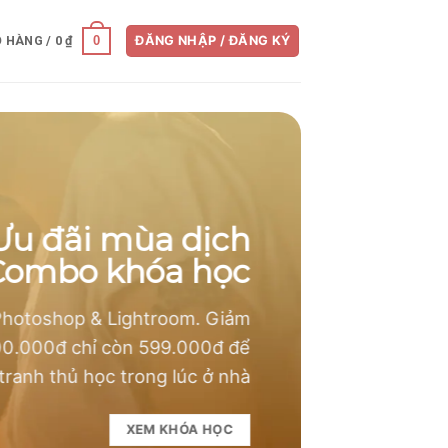
0
Ỏ HÀNG /
0
₫
ĐĂNG NHẬP / ĐĂNG KÝ
Ưu đãi mùa dịch
ombo khóa học
hotoshop & Lightroom. Giảm
00.000đ chỉ còn 599.000đ để
ranh thủ học trong lúc ở nhà
XEM KHÓA HỌC