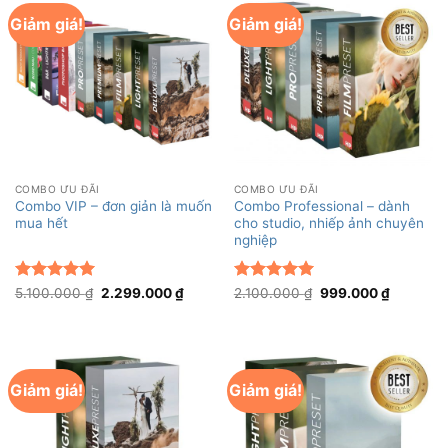
Giảm giá!
Giảm giá!
COMBO ƯU ĐÃI
COMBO ƯU ĐÃI
Combo VIP – đơn giản là muốn
Combo Professional – dành
mua hết
cho studio, nhiếp ảnh chuyên
nghiệp
Được xếp
Giá
Giá
Được xếp
Giá
Giá
5.100.000
₫
2.299.000
₫
2.100.000
₫
999.000
₫
gốc
hiện
gốc
hiện
hạng
5
5
hạng
5
5
là:
tại
là:
tại
sao
sao
5.100.000 ₫.
là:
2.100.000 ₫.
là:
2.299.000 ₫.
999.000 
Giảm giá!
Giảm giá!