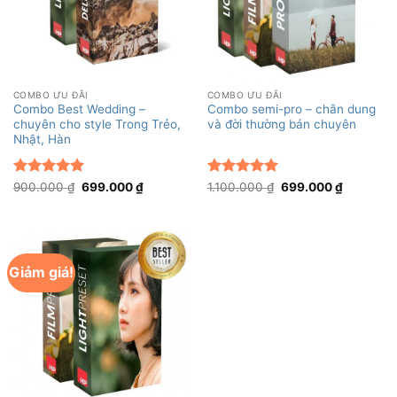
COMBO ƯU ĐÃI
COMBO ƯU ĐÃI
Combo Best Wedding –
Combo semi-pro – chân dung
chuyên cho style Trong Trẻo,
và đời thường bán chuyên
Nhật, Hàn
Được xếp
Giá
Giá
Được xếp
Giá
Giá
900.000
₫
699.000
₫
1.100.000
₫
699.000
₫
gốc
hiện
gốc
hiện
hạng
5
5
hạng
5
5
là:
tại
là:
tại
sao
sao
900.000 ₫.
là:
1.100.000 ₫.
là:
699.000 ₫.
699.000 
Giảm giá!