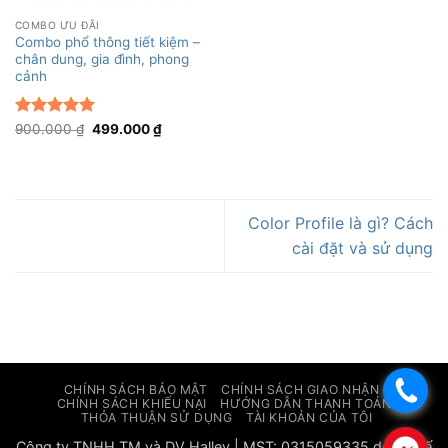
COMBO ƯU ĐÃI
Combo phổ thông tiết kiệm –
chân dung, gia đình, phong
cảnh
Được xếp
Giá
Giá
900.000
₫
499.000
₫
gốc
hiện
hạng
5
5
là:
tại
sao
900.000 ₫.
là:
499.000 ₫.
Color Profile là gì? Cách
cài đặt và sử dụng
.
CHÍNH SÁCH BẢO MẬT
CHÍNH SÁCH GIAO NHẬN
CHÍNH SÁCH KHIẾU NẠI
HƯỚNG DẪN THANH TOÁN
THỎA THUẬN SỬ DỤNG
TÀI KHOẢN CỦA TÔI
Công ty TNHH TM và DV Halley | MST: 0315059335 do sở Kế