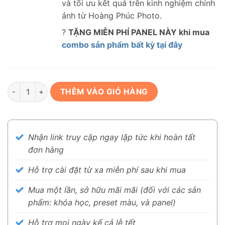
và tối ưu kết quả trên kinh nghiệm chỉnh
ảnh từ Hoàng Phúc Photo.
?
TẶNG MIỄN PHÍ PANEL NÀY khi mua
combo sản phẩm bất kỳ tại đây
Combo Professional – dành cho studio, nhiếp ảnh chuyên ngh
THÊM VÀO GIỎ HÀNG
Nhận link truy cập ngay lập tức khi hoàn tất
đơn hàng
Hỗ trợ cài đặt từ xa miễn phí sau khi mua
Mua một lần, sở hữu mãi mãi (đối với các sản
phẩm: khóa học, preset màu, và panel)
Hỗ trợ mọi ngày kể cả lễ tết