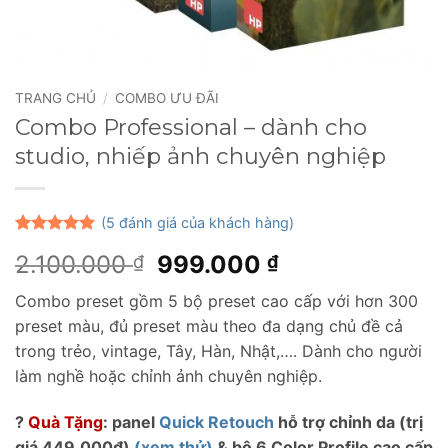
TRANG CHỦ
/
COMBO ƯU ĐÃI
Combo Professional – dành cho
studio, nhiếp ảnh chuyên nghiệp
(
5
đánh giá của khách hàng)
5
5
trên 5
Giá
Giá
2.100.000
999.000
₫
₫
dựa trên
đánh giá
gốc
hiện
Combo preset gồm 5 bộ preset cao cấp với hơn 300
là:
tại
preset màu, đủ preset màu theo đa dạng chủ đề cả
2.100.000 ₫.
là:
trong trẻo, vintage, Tây, Hàn, Nhật,…. Dành cho người
999.000 ₫.
làm nghề hoặc chỉnh ảnh chuyên nghiệp.
?
Quà Tặng
: panel
Quick Retouch
hỗ trợ chỉnh da (trị
giá 449.000đ)
(xem thử)
& bộ 6 Color Profile cao cấp