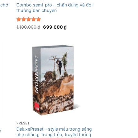
 cho
Combo semi-pro – chân dung và đời
thường bán chuyên
Được xếp
Giá
Giá
1.100.000
₫
699.000
₫
gốc
hiện
hạng
5
5
là:
tại
sao
1.100.000 ₫.
là:
 ₫.
699.000 ₫.
+
PRESET
,
DeluxePreset – style màu trong sáng
nhẹ nhàng, Trong trẻo, truyền thống