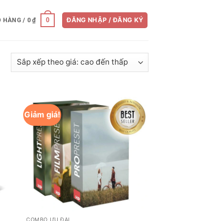
0
Ỏ HÀNG /
0
₫
ĐĂNG NHẬP / ĐĂNG KÝ
Đã
ả
sắp
xếp
theo
giá:
Giảm giá!
cao
đến
thấp
+
COMBO ƯU ĐÃI