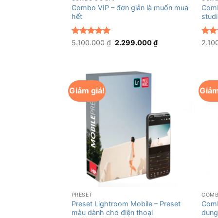
Combo VIP – đơn giản là muốn mua
Comb
hết
stud
Được xếp
Giá
Giá
Được
5.100.000
₫
2.299.000
₫
2.10
gốc
hiện
hạng
5
5
hạn
là:
tại
sao
sao
5.100.000 ₫.
là:
2.299.000 ₫.
Giảm giá!
Giảm
+
+
PRESET
COMB
Preset Lightroom Mobile – Preset
Comb
màu dành cho điện thoại
dung