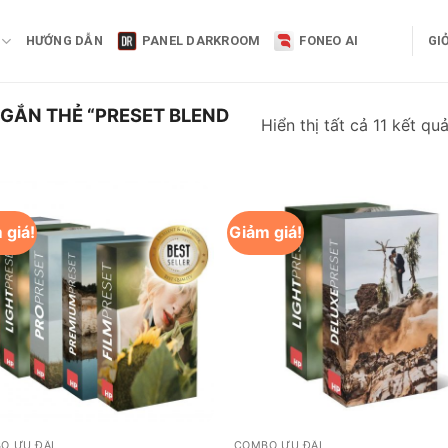
HƯỚNG DẪN
PANEL DARKROOM
FONEO AI
GI
GẮN THẺ “PRESET BLEND
Hiển thị tất cả 11 kết qu
 giá!
Giảm giá!
+
O ƯU ĐÃI
COMBO ƯU ĐÃI