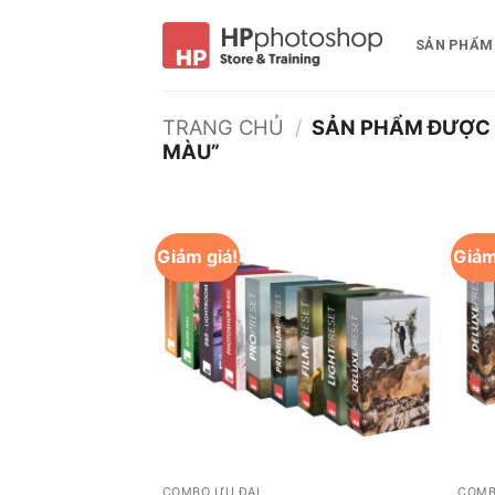
Bỏ
qua
SẢN PHẨM
nội
dung
TRANG CHỦ
/
SẢN PHẨM ĐƯỢC 
MÀU”
Giảm giá!
Giảm
+
+
COMBO ƯU ĐÃI
COMB