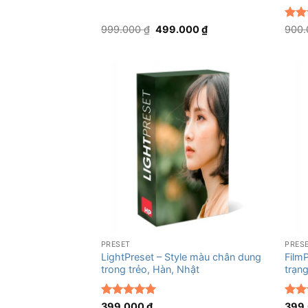
Giá
Giá
Được
999.000
₫
499.000
₫
900
gốc
hiện
hạn
là:
tại
sao
999.000 ₫.
là:
499.000 ₫.
+
+
PRESET
PRES
LightPreset – Style màu chân dung
Film
trong trẻo, Hàn, Nhật
trạn
Được xếp
Được
399.000
₫
399