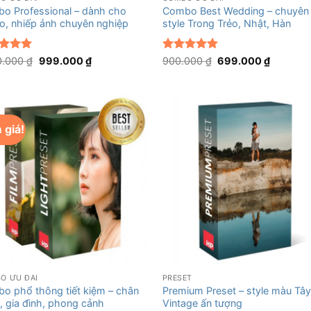
o Professional – dành cho
Combo Best Wedding – chuyên
io, nhiếp ảnh chuyên nghiệp
style Trong Trẻo, Nhật, Hàn
 xếp
Giá
Giá
Được xếp
Giá
Giá
0.000
₫
999.000
₫
900.000
₫
699.000
₫
gốc
hiện
gốc
hiện
g
5
5
hạng
5
5
là:
tại
là:
tại
sao
2.100.000 ₫.
là:
900.000 ₫.
là:
999.000 ₫.
699.000
 giá!
+
O ƯU ĐÃI
PRESET
o phổ thông tiết kiệm – chân
Premium Preset – style màu Tây
, gia đình, phong cảnh
Vintage ấn tượng