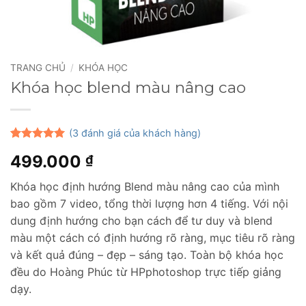
TRANG CHỦ
/
KHÓA HỌC
Khóa học blend màu nâng cao
(
3
đánh giá của khách hàng)
5
3
trên 5
499.000
₫
dựa trên
đánh giá
Khóa học định hướng Blend màu nâng cao của mình
bao gồm 7 video, tổng thời lượng hơn 4 tiếng. Với nội
dung định hướng cho bạn cách để tư duy và blend
màu một cách có định hướng rõ ràng, mục tiêu rõ ràng
và kết quả đúng – đẹp – sáng tạo. Toàn bộ khóa học
đều do Hoàng Phúc từ HPphotoshop trực tiếp giảng
dạy.