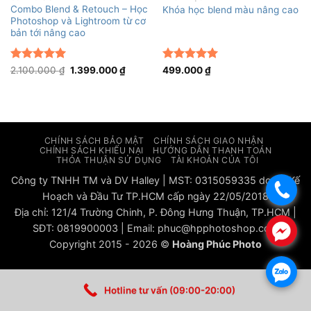
Combo Blend & Retouch – Học
Khóa học blend màu nâng cao
Photoshop và Lightroom từ cơ
bản tới nâng cao
Được xếp
Giá
Giá
Được xếp
2.100.000
₫
1.399.000
₫
499.000
₫
gốc
hiện
hạng
5
5
hạng
5
5
là:
tại
sao
sao
2.100.000 ₫.
là:
1.399.000 ₫.
CHÍNH SÁCH BẢO MẬT
CHÍNH SÁCH GIAO NHẬN
CHÍNH SÁCH KHIẾU NẠI
HƯỚNG DẪN THANH TOÁN
THỎA THUẬN SỬ DỤNG
TÀI KHOẢN CỦA TÔI
Công ty TNHH TM và DV Halley | MST: 0315059335 do sở Kế
.
Hoạch và Đầu Tư TP.HCM cấp ngày 22/05/2018
Địa chỉ: 121/4 Trường Chinh, P. Đông Hưng Thuận, TP.HCM |
SĐT: 0819900003 | Email: phuc@hpphotoshop.com
.
Copyright 2015 - 2026 ©
Hoàng Phúc Photo
.
Hotline tư vấn (09:00-20:00)