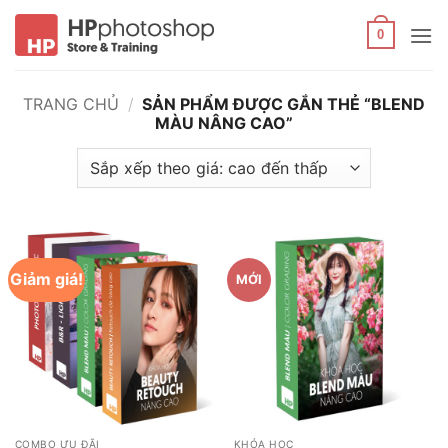
Bỏ
qua
0
nội
dung
TRANG CHỦ
/
SẢN PHẨM ĐƯỢC GẮN THẺ “BLEND
MÀU NÂNG CAO”
Giảm giá!
MỚI
COMBO ƯU ĐÃI
KHÓA HỌC