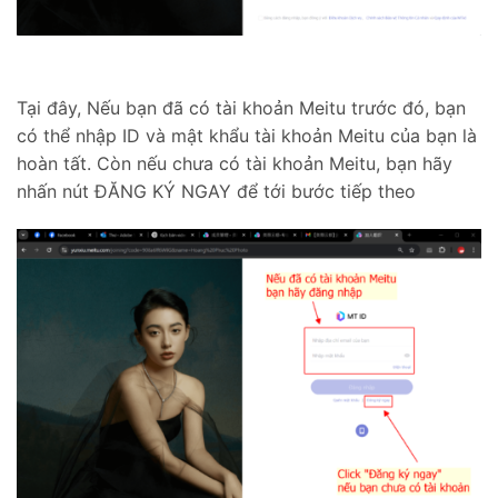
Tại đây, Nếu bạn đã có tài khoản Meitu trước đó, bạn
có thể nhập ID và mật khẩu tài khoản Meitu của bạn là
hoàn tất. Còn nếu chưa có tài khoản Meitu, bạn hãy
nhấn nút ĐĂNG KÝ NGAY để tới bước tiếp theo