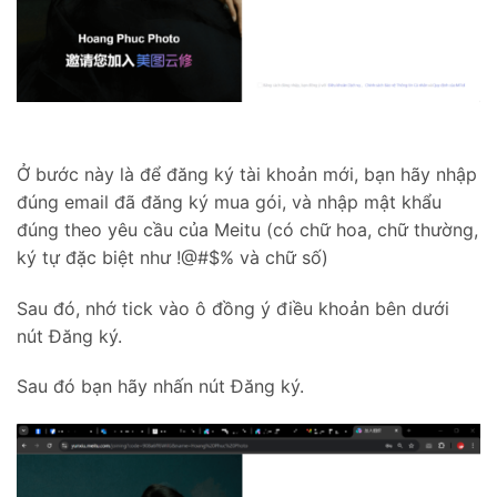
Ở bước này là để đăng ký tài khoản mới, bạn hãy nhập
đúng email đã đăng ký mua gói, và nhập mật khẩu
đúng theo yêu cầu của Meitu (có chữ hoa, chữ thường,
ký tự đặc biệt như !@#$% và chữ số)
Sau đó, nhớ tick vào ô đồng ý điều khoản bên dưới
nút Đăng ký.
Sau đó bạn hãy nhấn nút Đăng ký.