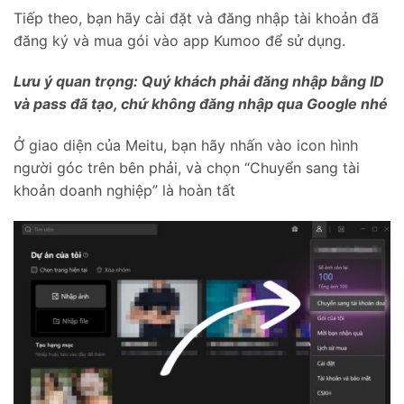
Tiếp theo, bạn hãy cài đặt và đăng nhập tài khoản đã
đăng ký và mua gói vào app Kumoo để sử dụng.
Lưu ý quan trọng: Quý khách phải đăng nhập bằng ID
và pass đã tạo, chứ không đăng nhập qua Google nhé
Ở giao diện của Meitu, bạn hãy nhấn vào icon hình
người góc trên bên phải, và chọn “Chuyển sang tài
khoản doanh nghiệp” là hoàn tất