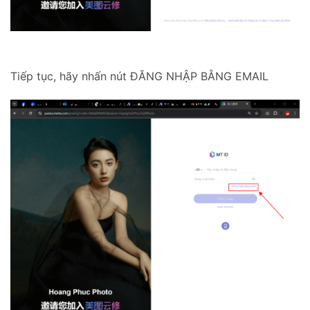
Tiếp tục, hãy nhấn nút ĐĂNG NHẬP BẰNG EMAIL