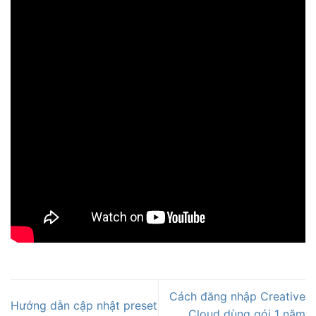
Cách đăng nhập Creative
Hướng dẫn cập nhật preset
Cloud dùng gói 1 năm