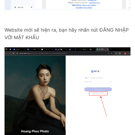
Website mới sẽ hiện ra, bạn hãy nhấn nút ĐĂNG NHẬP
VỚI MẬT KHẨU