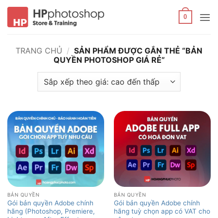
Bỏ
qua
0
nội
dung
TRANG CHỦ
/
SẢN PHẨM ĐƯỢC GẮN THẺ “BẢN
QUYỀN PHOTOSHOP GIÁ RẺ”
BẢN QUYỀN
BẢN QUYỀN
Gói bản quyền Adobe chính
Gói bản quyền Adobe chính
hãng (Photoshop, Premiere,
hãng tuỳ chọn app có VAT cho