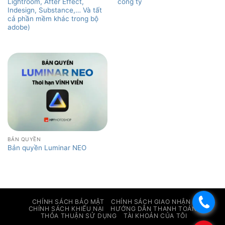
Lightroom, After Effect,
công ty
Indesign, Substance,… Và tất
cả phần mềm khác trong bộ
adobe)
BẢN QUYỀN
Bản quyền Luminar NEO
.
CHÍNH SÁCH BẢO MẬT
CHÍNH SÁCH GIAO NHẬN
CHÍNH SÁCH KHIẾU NẠI
HƯỚNG DẪN THANH TOÁN
THỎA THUẬN SỬ DỤNG
TÀI KHOẢN CỦA TÔI