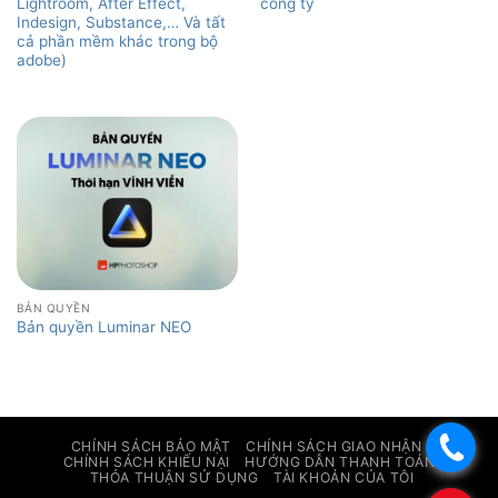
Lightroom, After Effect,
công ty
Indesign, Substance,… Và tất
cả phần mềm khác trong bộ
adobe)
BẢN QUYỀN
Bản quyền Luminar NEO
.
CHÍNH SÁCH BẢO MẬT
CHÍNH SÁCH GIAO NHẬN
CHÍNH SÁCH KHIẾU NẠI
HƯỚNG DẪN THANH TOÁN
THỎA THUẬN SỬ DỤNG
TÀI KHOẢN CỦA TÔI