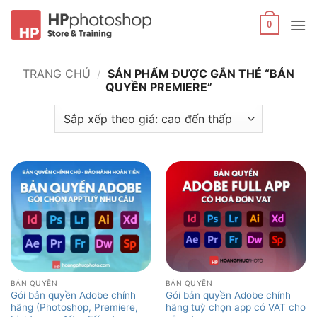
Bỏ
qua
0
nội
dung
TRANG CHỦ
/
SẢN PHẨM ĐƯỢC GẮN THẺ “BẢN
QUYỀN PREMIERE”
BẢN QUYỀN
BẢN QUYỀN
Gói bản quyền Adobe chính
Gói bản quyền Adobe chính
hãng (Photoshop, Premiere,
hãng tuỳ chọn app có VAT cho