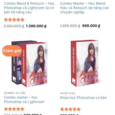
Combo Master – Học Blend
Combo Blend & Retouch – Học
màu và Retouch da nâng cao
Photoshop và Lightroom từ cơ
chuyên nghiệp
bản tới nâng cao
Giá
Giá
Được xếp
Giá
Giá
1.200.000
₫
999.000
₫
2.100.000
₫
1.399.000
₫
gốc
hiện
gốc
hiện
hạng
5
5
là:
tại
là:
tại
sao
1.200.000 ₫.
là:
2.100.000 ₫.
là:
999.000 
1.399.000 ₫.
Giảm giá!
COMBO ƯU ĐÃI
KHÓA HỌC
Combo starter – học
Khóa học Photoshop cơ bản
Photoshop và Lightroom