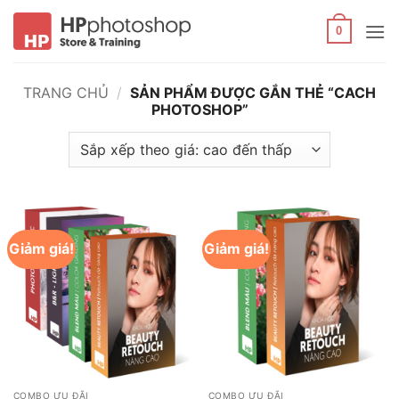
Bỏ
qua
0
nội
dung
TRANG CHỦ
/
SẢN PHẨM ĐƯỢC GẮN THẺ “CACH
PHOTOSHOP”
Giảm giá!
Giảm giá!
COMBO ƯU ĐÃI
COMBO ƯU ĐÃI