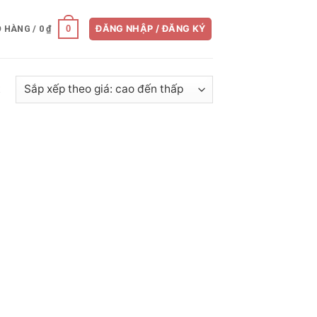
0
Ỏ HÀNG /
0
₫
ĐĂNG NHẬP / ĐĂNG KÝ
t