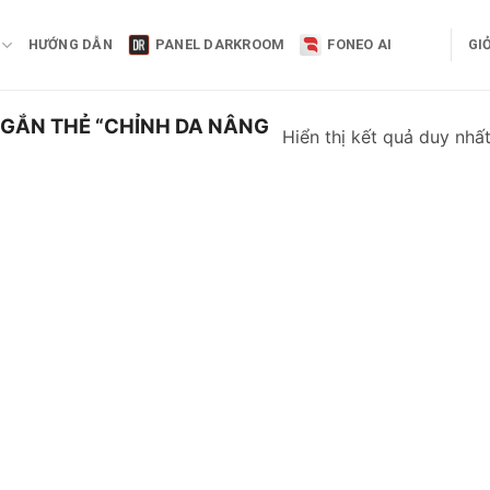
HƯỚNG DẪN
PANEL DARKROOM
FONEO AI
GI
GẮN THẺ “CHỈNH DA NÂNG
Hiển thị kết quả duy nhấ