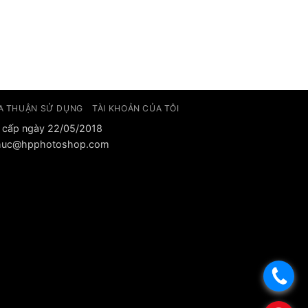
A THUẬN SỬ DỤNG
TÀI KHOẢN CỦA TÔI
 cấp ngày 22/05/2018
: phuc@hpphotoshop.com
.