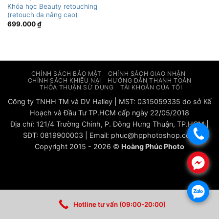
Khóa học Beauty retouching
(retouch da nâng cao)
699.000
₫
CHÍNH SÁCH BẢO MẬT
CHÍNH SÁCH GIAO NHẬN
CHÍNH SÁCH KHIẾU NẠI
HƯỚNG DẪN THANH TOÁN
THỎA THUẬN SỬ DỤNG
TÀI KHOẢN CỦA TÔI
Công ty TNHH TM và DV Halley | MST: 0315059335 do sở Kế
Hoạch và Đầu Tư TP.HCM cấp ngày 22/05/2018
Địa chỉ: 121/4 Trường Chinh, P. Đông Hưng Thuận, TP.HCM |
.
SĐT: 0819900003 | Email: phuc@hpphotoshop.com
Copyright 2015 - 2026 ©
Hoàng Phúc Photo
.
.
Hotline tư vấn (09:00-20:00)