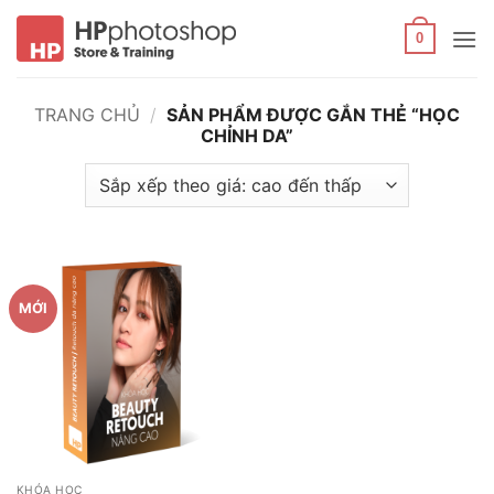
Bỏ
qua
0
nội
dung
TRANG CHỦ
/
SẢN PHẨM ĐƯỢC GẮN THẺ “HỌC
CHỈNH DA”
MỚI
KHÓA HỌC