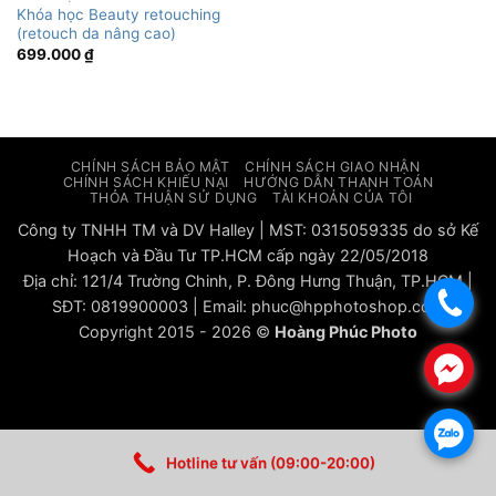
Khóa học Beauty retouching
(retouch da nâng cao)
699.000
₫
CHÍNH SÁCH BẢO MẬT
CHÍNH SÁCH GIAO NHẬN
CHÍNH SÁCH KHIẾU NẠI
HƯỚNG DẪN THANH TOÁN
THỎA THUẬN SỬ DỤNG
TÀI KHOẢN CỦA TÔI
Công ty TNHH TM và DV Halley | MST: 0315059335 do sở Kế
Hoạch và Đầu Tư TP.HCM cấp ngày 22/05/2018
Địa chỉ: 121/4 Trường Chinh, P. Đông Hưng Thuận, TP.HCM |
.
SĐT: 0819900003 | Email: phuc@hpphotoshop.com
Copyright 2015 - 2026 ©
Hoàng Phúc Photo
.
.
Hotline tư vấn (09:00-20:00)