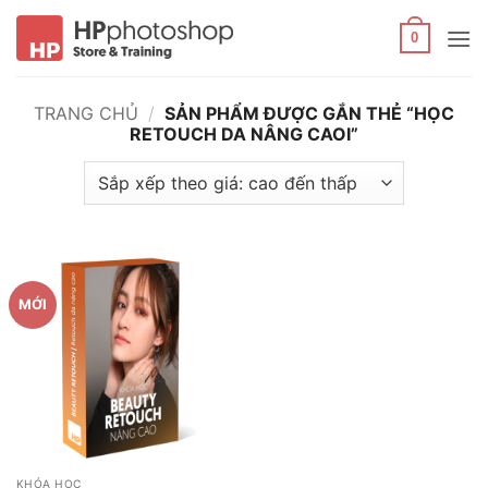
Bỏ
qua
0
nội
dung
TRANG CHỦ
/
SẢN PHẨM ĐƯỢC GẮN THẺ “HỌC
RETOUCH DA NÂNG CAOI”
MỚI
KHÓA HỌC