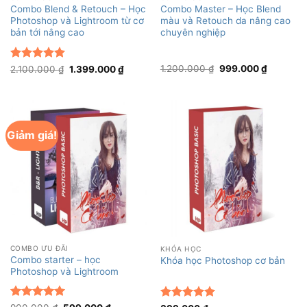
Combo Master – Học Blend
Combo Blend & Retouch – Học
màu và Retouch da nâng cao
Photoshop và Lightroom từ cơ
chuyên nghiệp
bản tới nâng cao
Giá
Giá
Được xếp
Giá
Giá
1.200.000
₫
999.000
₫
2.100.000
₫
1.399.000
₫
gốc
hiện
gốc
hiện
hạng
5
5
là:
tại
là:
tại
sao
1.200.000 ₫.
là:
2.100.000 ₫.
là:
999.000 
1.399.000 ₫.
Giảm giá!
COMBO ƯU ĐÃI
KHÓA HỌC
Combo starter – học
Khóa học Photoshop cơ bản
Photoshop và Lightroom