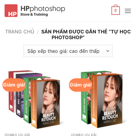
Bỏ
qua
0
nội
dung
TRANG CHỦ
/
SẢN PHẨM ĐƯỢC GẮN THẺ “TỰ HỌC
PHOTOSHOP”
Giảm giá!
Giảm giá!
COMBO ƯU ĐÃI
COMBO ƯU ĐÃI