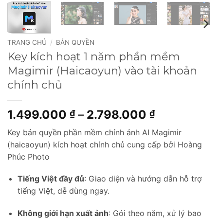
TRANG CHỦ
/
BẢN QUYỀN
Key kích hoạt 1 năm phần mềm
Magimir (Haicaoyun) vào tài khoản
chính chủ
Khoảng
1.499.000
–
2.798.000
₫
₫
giá:
Key bản quyền phần mềm chỉnh ảnh AI Magimir
từ
(haicaoyun) kích hoạt chính chủ cung cấp bởi Hoàng
1.499.000 
Phúc Photo
đến
2.798.000 
Tiếng Việt đầy đủ
: Giao diện và hướng dẫn hỗ trợ
tiếng Việt, dễ dùng ngay.
Không giới hạn xuất ảnh
: Gói theo năm, xử lý bao