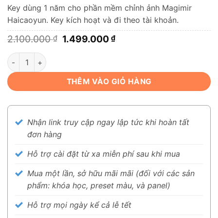
Key dùng 1 năm cho phần mềm chỉnh ảnh Magimir
Haicaoyun. Key kích hoạt và đi theo tài khoản.
Giá
Giá
2.100.000
1.499.000
₫
₫
gốc
hiện
là:
tại
Key kích hoạt 1 năm phần mềm Magimir (Haicaoyun) vào tài kh
2.100.000 ₫.
là:
1.499.000 ₫.
THÊM VÀO GIỎ HÀNG
Nhận link truy cập ngay lập tức khi hoàn tất
đơn hàng
Hỗ trợ cài đặt từ xa miễn phí sau khi mua
Mua một lần, sở hữu mãi mãi (đối với các sản
phẩm: khóa học, preset màu, và panel)
Hỗ trợ mọi ngày kể cả lễ tết