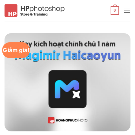
Bỏ
qua
0
nội
dung
Giảm giá!