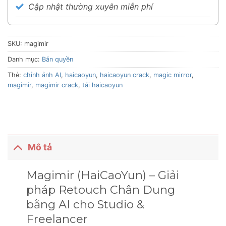
Cập nhật thường xuyên miễn phí
SKU:
magimir
Danh mục:
Bản quyền
Thẻ:
chỉnh ảnh AI
,
haicaoyun
,
haicaoyun crack
,
magic mirror
,
magimir
,
magimir crack
,
tải haicaoyun
Mô tả
Magimir (HaiCaoYun) – Giải
pháp Retouch Chân Dung
bằng AI cho Studio &
Freelancer