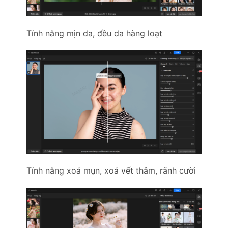
Tính năng mịn da, đều da hàng loạt
Tính năng xoá mụn, xoá vết thâm, rãnh cười